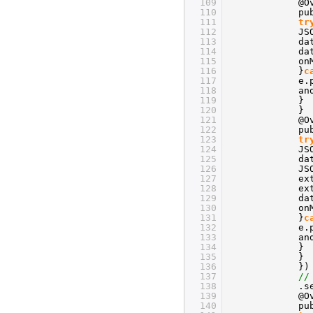
109
@O
110
pu
111
tr
112
JS
113
da
114
da
115
on
116
}
c
117
e.
118
an
119
}
120
}
121
@O
122
pu
123
tr
124
JS
125
da
126
JS
127
ex
128
ex
129
da
130
on
131
}
c
132
e.
133
an
134
}
135
}
136
})
137
//
138
.s
139
@O
140
pu