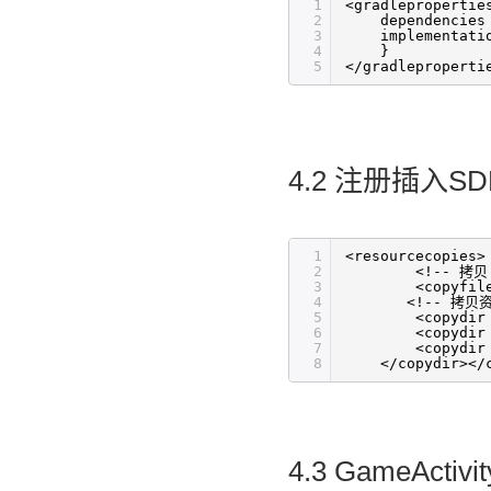
1
<gradlepropertie
2
dependencies
3
implementati
4
}
5
</gradleproperti
4.2 注册插入S
1
<resourcecopies>
2
<!-- 拷贝
3
<copyfil
4
<!-- 拷贝
5
<copydir
6
<copydir
7
<copydir
8
</copydir></
4.3 GameActivit