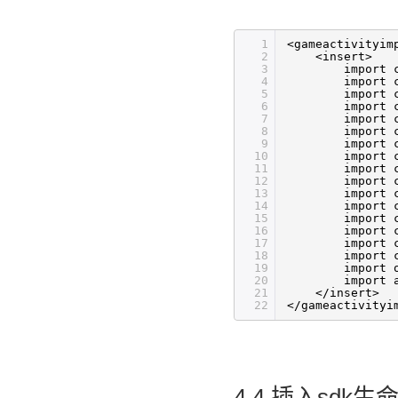
1
<gameactivityim
2
<insert>
3
import 
4
import 
5
import 
6
import 
7
import 
8
import 
9
import 
10
import 
11
import 
12
import 
13
import 
14
import 
15
import 
16
import 
17
import 
18
import 
19
import 
20
import 
21
</insert>
22
</gameactivityi
4.4 插入sdk