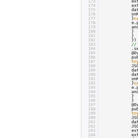
173
ex
174
ex
175
da
176
on
177
}
c
178
e.
179
an
180
}
181
}
182
})
183
//
184
.s
185
@O
186
pu
187
tr
188
JS
189
da
190
da
191
on
192
}
c
193
e.
194
an
195
}
196
}
197
@O
198
pu
199
tr
200
JS
201
da
202
JS
203
ex
204
ex