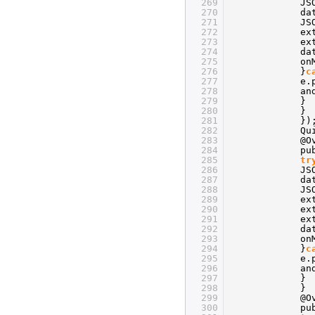
269
JS
270
da
271
JS
272
ex
273
ex
274
da
275
on
276
}
c
277
e.
278
an
279
}
280
}
281
})
282
Qu
283
@O
284
pu
285
tr
286
JS
287
da
288
JS
289
ex
290
ex
291
ex
292
da
293
on
294
}
c
295
e.
296
an
297
}
298
}
299
@O
300
pu