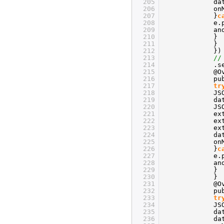
205
da
206
on
207
}
c
208
e.
209
an
210
}
211
}
212
})
213
//
214
.s
215
@O
216
pu
217
tr
218
JS
219
da
220
JS
221
ex
222
ex
223
ex
224
da
225
on
226
}
c
227
e.
228
an
229
}
230
}
231
@O
232
pu
233
tr
234
JS
235
da
236
da