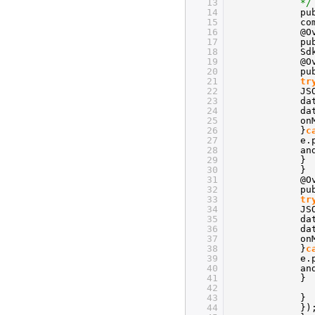
13
*/
14
pu
15
co
16
@O
17
pu
18
Sd
19
@O
20
pu
21
tr
22
JS
23
da
24
da
25
on
26
}
c
27
e.
28
an
29
}
30
}
31
@O
32
pu
33
tr
34
JS
35
da
36
da
37
on
38
}
c
39
e.
40
an
41
}
42
43
}
44
})