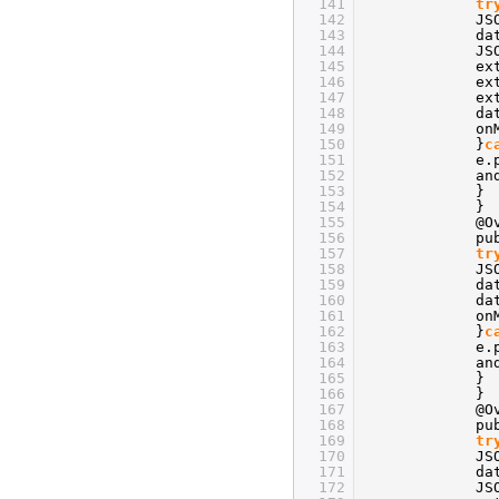
141
tr
142
JS
143
da
144
JS
145
ex
146
ex
147
ex
148
da
149
on
150
}
c
151
e.
152
an
153
}
154
}
155
@O
156
pu
157
tr
158
JS
159
da
160
da
161
on
162
}
c
163
e.
164
an
165
}
166
}
167
@O
168
pu
169
tr
170
JS
171
da
172
JS