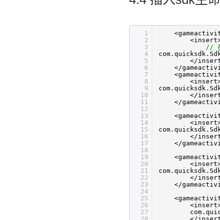
1
<gameactivi
2
<insert
3
//
4
com.quicksdk.Sd
5
</inser
6
</gameactiv
7
<gameactivi
8
<insert
9
com.quicksdk.Sd
10
</inser
11
</gameactiv
12
13
<gameactivi
14
<insert
15
com.quicksdk.Sd
16
</inser
17
</gameactiv
18
19
<gameactivi
20
<insert
21
com.quicksdk.Sd
22
</inser
23
</gameactiv
24
25
<gameactivi
26
<insert
27
com.qui
28
</inser