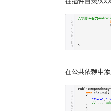
在插件目录/XXXX
1
//判断平台为Androi
2
3
4
5
6
7
8
9
}
在公共依赖中添加u
1
PublicDependency
2
new
string[]
3
{
4
"Core"
,
"J
5
// ... ad
6
}
7
);