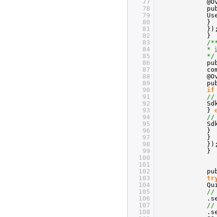
77
@O
78
pu
79
Us
80
}
81
})
82
}
83
/*
84
* 
85
*/
86
pu
87
co
88
@O
89
pu
90
if
91
/
92
Sd
93
} 
94
/
95
Sd
96
}
97
}
98
})
99
}
100
101
102
pu
103
tr
104
Qu
105
//
106
.s
107
/
108
.s