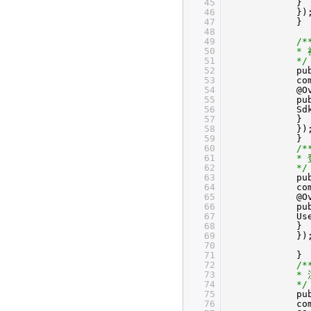
45
}
46
})
47
} 
48
49
/*
50
*
51
*/
52
pu
53
co
54
@O
55
pu
56
Sd
57
}
58
})
59
}
60
/*
61
* 
62
*/
63
pu
64
co
65
@O
66
pu
67
Us
68
}
69
})
70
71
}
72
/*
73
* 
74
*/
75
pu
76
co