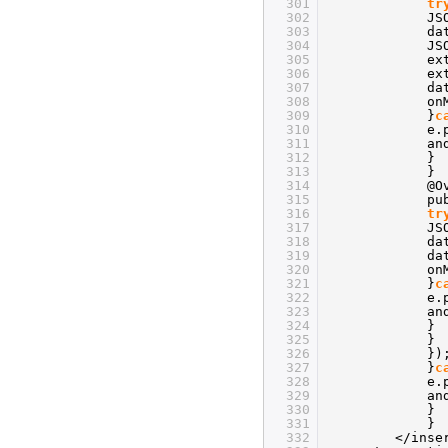
301
tr
302
JS
303
da
304
JS
305
ex
306
ex
307
da
308
on
309
}
c
310
e.
311
an
312
}
313
}
314
@O
315
pu
316
tr
317
JS
318
da
319
da
320
on
321
}
c
322
e.
323
an
324
}
325
}
326
})
327
}
c
328
e.
329
an
330
}
331
}
332
</inse