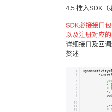
4.5 插入SDK（
SDK必接接口包
以及注册对应的
详细接口及回调
赘述
1
<gameactivityc
2
<inser
3
4
/*
5
* 
6
* 
7
*/
8
pu
9
10
11
/*
12
*