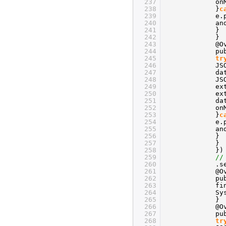
237
on
238
}
c
239
e.
240
an
241
}
242
}
243
@O
244
pu
245
tr
246
JS
247
da
248
JS
249
ex
250
ex
251
da
252
on
253
}
c
254
e.
255
an
256
}
257
}
258
})
259
//
260
.s
261
@O
262
pu
263
fi
264
Sy
265
}
266
@O
267
pu
268
tr