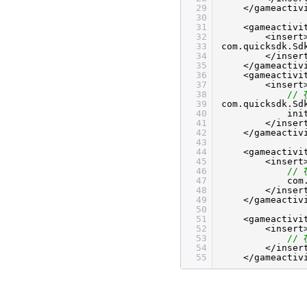
29
</gameactiv
30
31
<gameactivi
32
<insert
33
com.quicksdk.Sd
34
</inser
35
</gameactiv
36
<gameactivi
37
<insert
38
//
39
com.quicksdk.Sd
40
ini
41
</inser
42
</gameactiv
43
44
<gameactivi
45
<insert
46
//
47
com
48
</inser
49
</gameactiv
50
51
<gameactivi
52
<insert
53
// 
54
</inser
55
</gameactiv