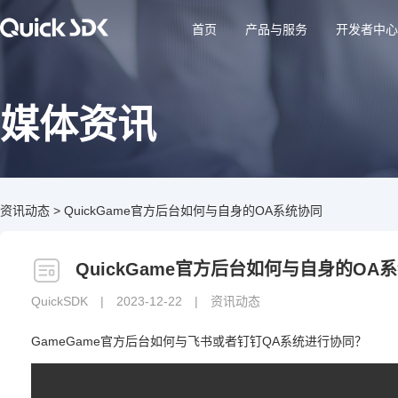
首页
产品与服务
开发者中心
媒体资讯
资讯动态
>
QuickGame官方后台如何与自身的OA系统协同
QuickGame官方后台如何与自身的OA
QuickSDK
|
2023-12-22
|
资讯动态
GameGame官方后台如何与飞书或者钉钉QA系统进行协同？