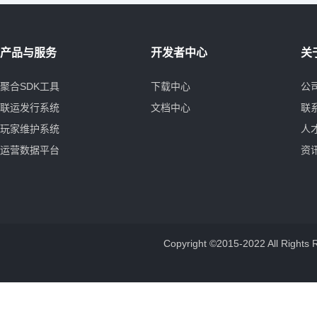
产品与服务
开发者中心
关
聚合SDK工具
下载中心
公
联运发行系统
文档中心
联
玩家维护系统
人
运营数据平台
资
Copyright ©2015-2022 All 