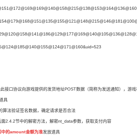
@151@172@169@169@140@158@215@138@153@164@136@16
154@179@168
@151@135@155@121@148@215@146@181@100
29@120@158@141@186@129@177@169@140@105@136@128@
@124@185@140@155@124@171@160&uid=523
照此接口协议向游戏提供的发货地址POST数据（简称为发送通知），游戏在
道具
节中的算法验证签名数据，确定请求是否合法
面2.4.2节中的解密方法，解密nt_data参数，获取支付内容
中的amount金额为准
发放道具