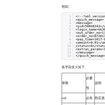
例如：
1
<!--?xml versio
2
<quick_message>
3
<message>
4
<uid>50848343</
5
<login_name>GG3
6
<out_order_no>1
7
<order_no>07201
8
<pay_time>2017-
9
<amount>0.01</a
10
<status>0</stat
11
<extras_params>
12
</message>
13
</quick_message
各字段含义如下:
必要
参数
说明
性
uid
必有
购买道