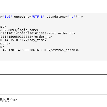
n=
"1.0"
encoding=
"UTF-8"
standalone=
"no"
?-->
uid>
66822889</login_name>
3420170114150053861611313</out_order_no>
70114150059110833</order_no>
01-14 15:01:17</pay_time>
mount>
us>
13420170114150053861611313</extras_params>
>
具的用户uid