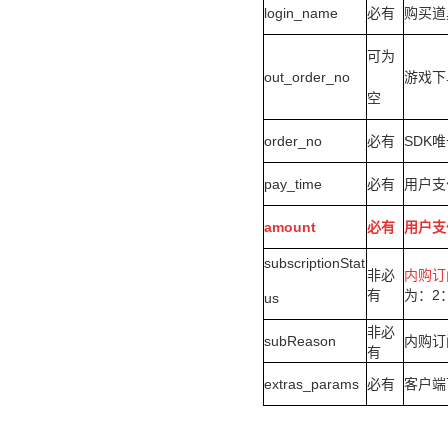
login_name
必有
购买道具
可为
out_order_no
游戏下
空
order_no
必有
SDK
pay_time
必有
用户支付
amount
必有
用户支
subscriptionStat
非必
内购订
有
为：
2
us
非必
subReason
内购订
有
extras_params
必有
客户端