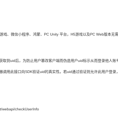
、小游戏、微信小程序、鸿蒙、PC Unity 平台，H5游戏以及PC Web版本无
获取到uid后，为防止用户篡改客户端而伪造用户uid标示从而登录他人
调用此接口向SDK验证uid的真实性。若uid通过验证则允许此用户登
et/webapi/checkUserInfo