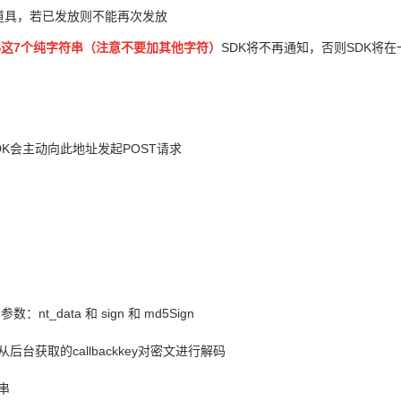
道具，若已发放则不能再次发放
SS这7个纯字符串（注意不要加其他字符）
SDK将不再通知，否则SDK将
K会主动向此地址发起POST请求
个参数：
nt_data 和 sign 和 md5Sign
从后台获
取的callbackkey对密文进行解码
串