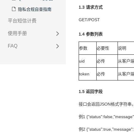
1.3 请求方式
隐私合规自查指南
GET/POST
平台短信计费
使用手册
1.4 参数列表
FAQ
参数
必要性
说明
uid
必传
从客户端
token
必传
从客户端
1.5 返回字段
接口会返回JSON格式字符串
例1 {"status":false,"message"
例2 {"status":true,"message":