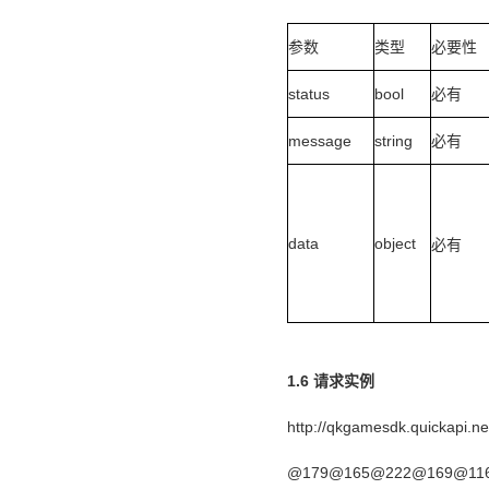
参数
类型
必要性
status
bool
必有
message
string
必有
data
object
必有
1.6 请求实例
http://qkgamesdk.quickapi.ne
@179@165@222@169@11