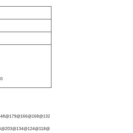
0
@148@179@166@168@132
4@203@134@124@118@