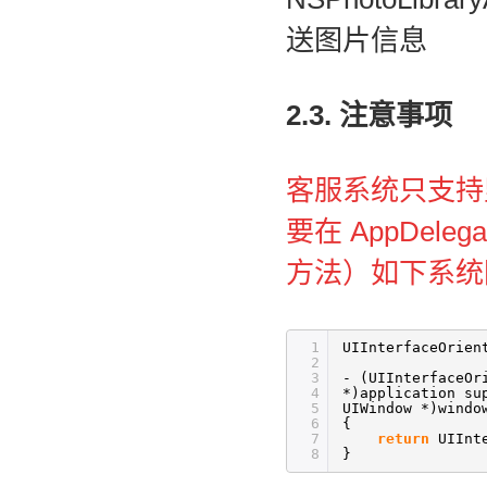
送图片信息
2.3. 注意事项
客服系统只支持竖
要在 AppDe
方法）如下系统
1
UIInterfaceOrien
2
3
- (UIInterfaceOr
4
*)application su
5
UIWindow *)windo
6
{ 
7
return
UIInt
8
} 