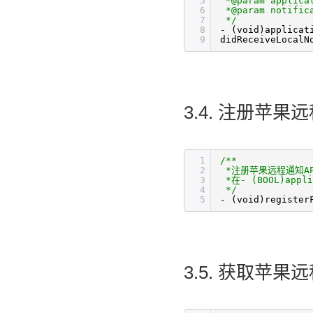
5
*@param applica
6
*@param notifi
7
*/
8
- (void)applicat
9
didReceiveLocalN
3.4. 注册苹
1
/** 
2
*注册苹果远程通知A
3
*在- (BOOL)appli
4
*/
5
- (void)register
3.5. 获取苹果远