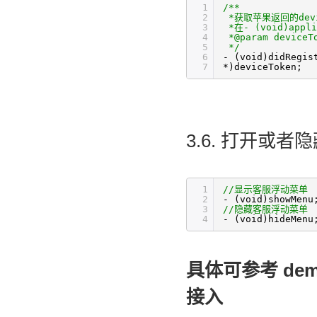
1
/** 
2
*获取苹果返回的de
3
*在- (void)appli
4
*@param device
5
*/
6
- (void)didRegis
7
*)deviceToken;
3.6. 
打开或者隐
1
//显示客服浮动菜单 
2
- (void)showMenu
3
//隐藏客服浮动菜单 
4
- (void)hideMenu
具体可参考 dem
接入